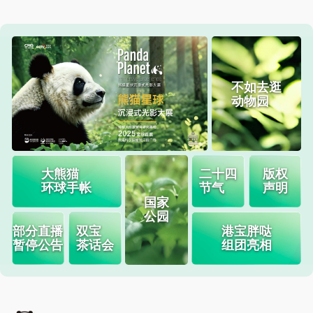
 不如去逛
动物园
 大熊猫
 二十四
 版权
环球手帐
节气
声明
 国家
公园
 部分直播
 双宝
 港宝胖哒
暂停公告
茶话会
组团亮相