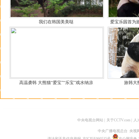
我们在韩国美美哒
爱宝乐园首为
高温袭韩 大熊猫“爱宝”“乐宝”戏水纳凉
旅韩大
中央电视台网站
|
关于CCTV.com
|
人
中央广播电视总台 央视
违法和不良信息举报
京ICP证060535号
京公网安备 11