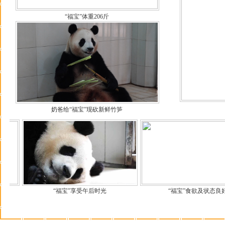
“福宝”体重206斤
奶爸给“福宝”现砍新鲜竹笋
“福宝”享受午后时光
“福宝”食欲及状态良好