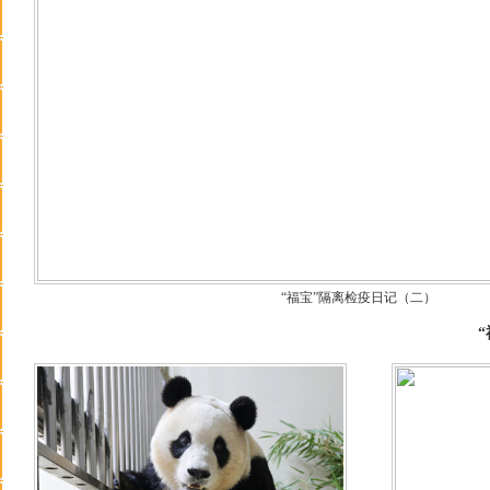
“福宝”隔离检疫日记（二）