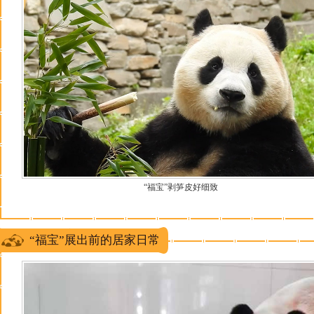
“福宝”剥笋皮好细致
“福宝”展出前的居家日常