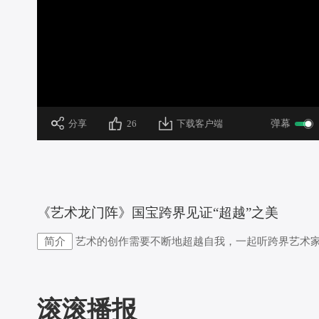
加
载
/
完
成
:
0%
 分享
26
下载客户端
弹幕
 《艺术龙门阵》国宝跨界见证“超越”之美
简介
艺术的创作需要不断地超越自我，一起听跨界艺术
滚滚播报