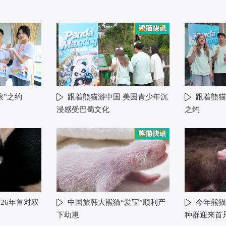
滚”之约
跟着熊猫游中国 美国青少年沉
跟着熊猫
浸感受巴蜀文化
之约
26年首对双
中国旅韩大熊猫“爱宝”顺利产
今年熊猫
下幼崽
种群迎来首