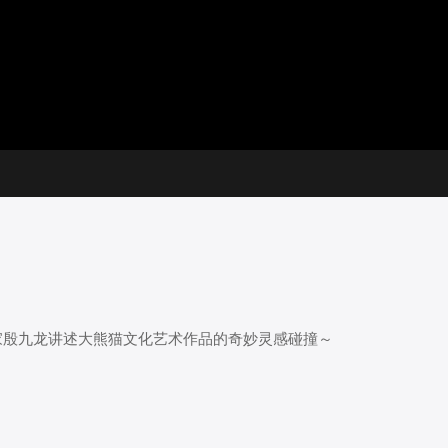
放
器。
选
画
设
静
集
质
置
音
(m)
家殷九龙讲述大熊猫文化艺术作品的奇妙灵感碰撞～