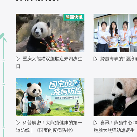
重庆大熊猫双胞胎迎来四岁生
跨越海峡的“圆滚
日
科普解密！大熊猫健康的第一
喜讯！熊猫中心20
道防线｜《国宝的疫病防控》
胞胎大熊猫幼崽诞生