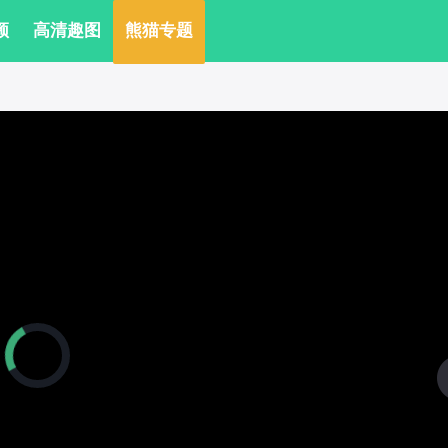
频
 高清趣图
 熊猫专题
正
在
加
载
视
频
播