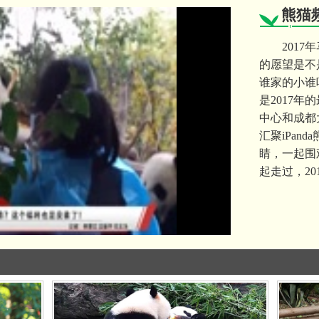
熊猫
201
的愿望是不
谁家的小谁
是2017
中心和成都
汇聚iPan
睛，一起围
起走过，20