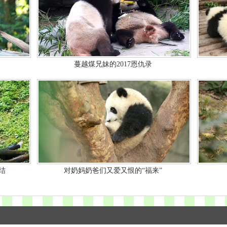
蔓越煤兄妹的2017恩仇录
结
对奶妈奶爸们又爱又恨的“福来”