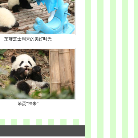
芝麻芝士周末的美好时光
笨蛋“福来”