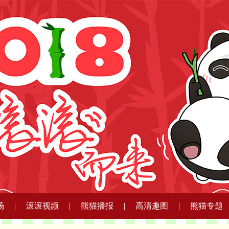
场
|
滚滚视频
|
熊猫播报
|
高清趣图
|
熊猫专题