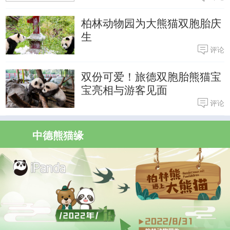
柏林动物园为大熊猫双胞胎庆
生
评论
双份可爱！旅德双胞胎熊猫宝
宝亮相与游客见面
评论
中德熊猫缘