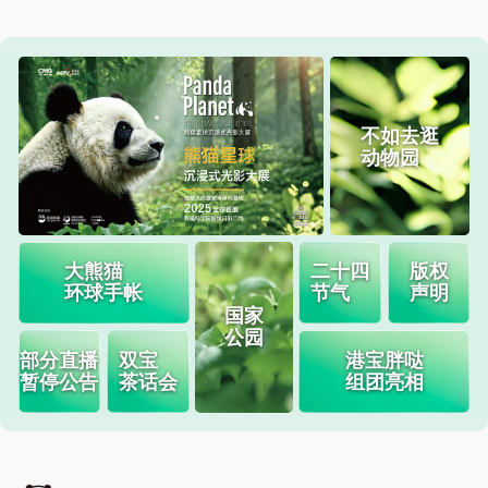
 不如去逛
动物园
 大熊猫
 二十四
 版权
环球手帐
节气
声明
 国家
公园
 部分直播
 双宝
 港宝胖哒
暂停公告
茶话会
组团亮相