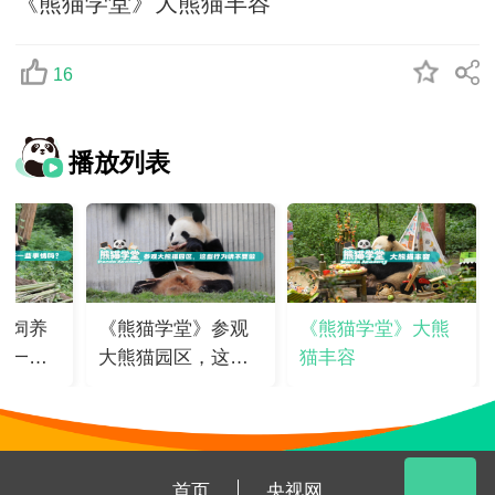
《熊猫学堂》大熊猫丰容
16
播放列表
》饲养
《熊猫学堂》参观
《熊猫学堂》大熊
干一些
大熊猫园区，这些
猫丰容
行为请不要做！
首页
央视网