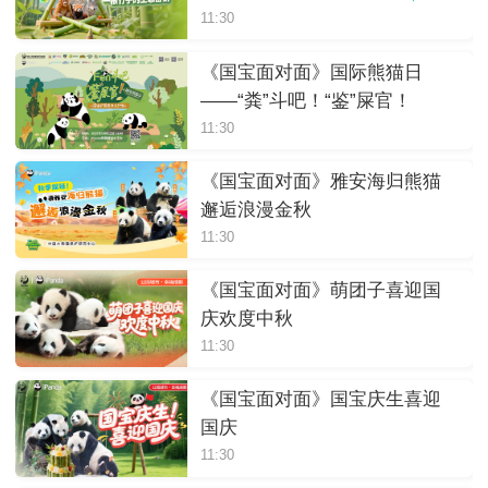
够环保
11:30
《国宝面对面》国际熊猫日
——“粪”斗吧！“鉴”屎官！
11:30
《国宝面对面》雅安海归熊猫
邂逅浪漫金秋
11:30
《国宝面对面》萌团子喜迎国
庆欢度中秋
11:30
《国宝面对面》国宝庆生喜迎
国庆
11:30