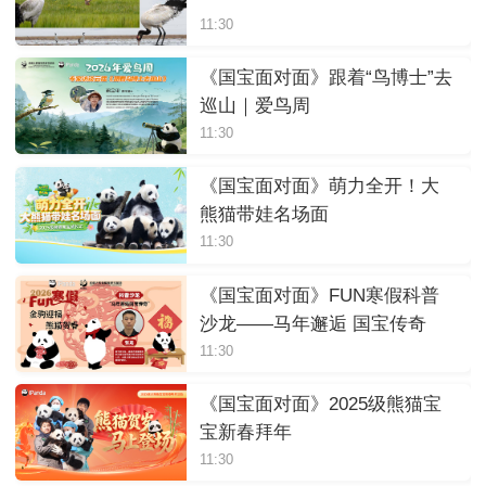
11:30
《国宝面对面》跟着“鸟博士”去
巡山｜爱鸟周
11:30
《国宝面对面》萌力全开！大
熊猫带娃名场面
11:30
《国宝面对面》FUN寒假科普
沙龙——马年邂逅 国宝传奇
11:30
《国宝面对面》2025级熊猫宝
宝新春拜年
11:30