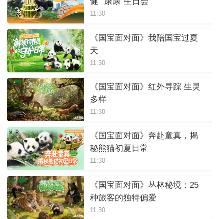
健”“康康”生日会
11:30
《国宝面对面》我陪国宝过夏
天
11:30
《国宝面对面》红外寻踪 生灵
多样
11:30
《国宝面对面》奔赴童真，揭
秘熊猫初夏日常
11:30
《国宝面对面》丛林秘境：25
种旅客的独特偏爱
11:30