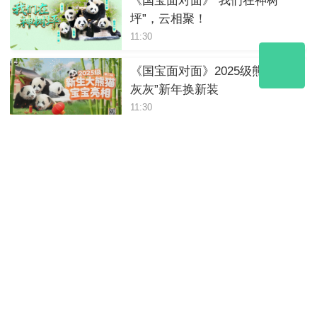
《国宝面对面》“我们在神树
坪”，云相聚！
11:30
《国宝面对面》2025级熊猫“小
灰灰”新年换新装
11:30
《国宝面对面》熊猫宝宝的新
年第一餐
11:30
《国宝面对面》喜迎元旦！云
做客熊猫中心绵阳基地
11:30
2025年12月14日10:20《国宝面
对面》解码竹林生态秘匙｜竹
够环保
11:30