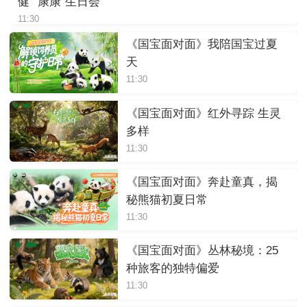
健”“康康”生日会
11:30
《国宝面对面》我陪国宝过夏
天
11:30
《国宝面对面》红外寻踪 生灵
多样
11:30
《国宝面对面》奔赴童真，揭
秘熊猫初夏日常
11:30
《国宝面对面》丛林秘境：25
种旅客的独特偏爱
11:30