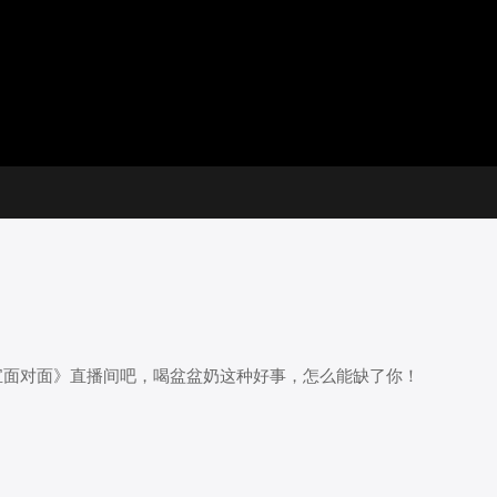
放
器。
选
画
设
静
集
质
置
音
(m)
宝面对面》直播间吧，喝盆盆奶这种好事，怎么能缺了你！