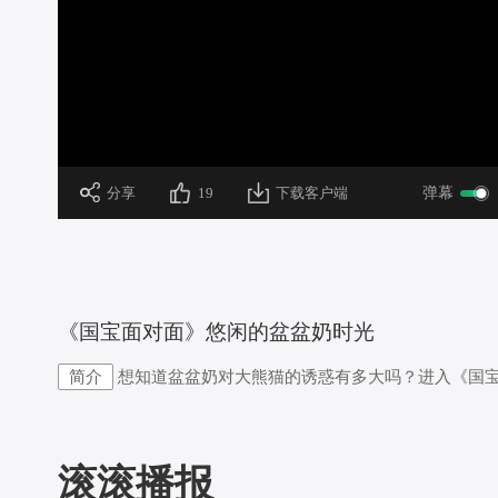
加
载
/
完
成
:
0%
 分享
19
下载客户端
弹幕
 《国宝面对面》悠闲的盆盆奶时光
简介
想知道盆盆奶对大熊猫的诱惑有多大吗？进入《国
滚滚播报