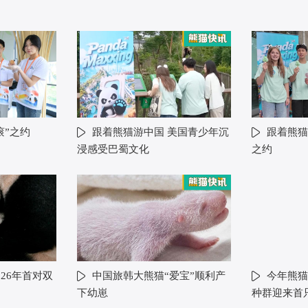
滚”之约
跟着熊猫游中国 美国青少年沉
跟着熊猫
浸感受巴蜀文化
之约
26年首对双
中国旅韩大熊猫“爱宝”顺利产
今年熊猫
下幼崽
种群迎来首