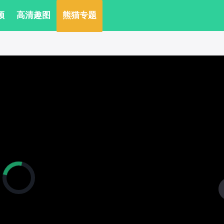
频
 高清趣图
 熊猫专题
正
在
加
载
视
频
播